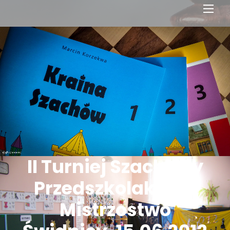
Men
Link
II Turniej Szachowy
Przedszkolaków o
Mistrzostwo