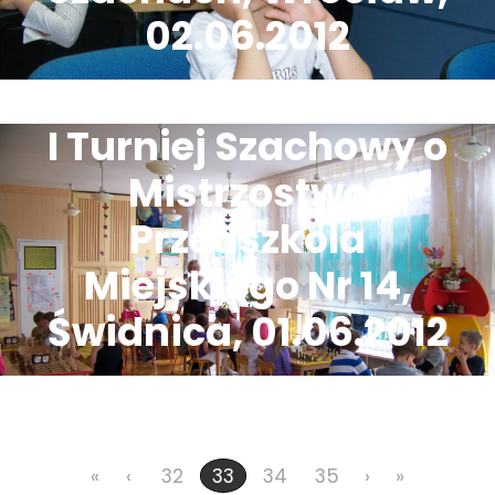
02.06.2012
I Turniej Szachowy o
Mistrzostwo
Przedszkola
Miejskiego Nr 14,
Świdnica, 01.06.2012
«
‹
32
34
35
›
»
33