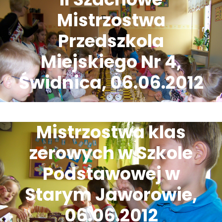
Mistrzostwa
Przedszkola
Miejskiego Nr 4,
Świdnica, 06.06.2012
Mistrzostwa klas
zerowych w Szkole
Podstawowej w
Starym Jaworowie,
06.06.2012