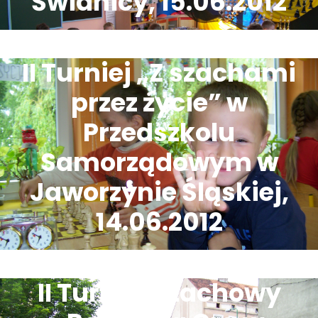
Świdnicy, 15.06.2012
II Turniej „Z szachami
przez życie” w
Przedszkolu
Samorządowym w
Jaworzynie Śląskiej,
14.06.2012
II Turniej Szachowy