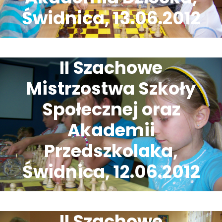
Świdnica, 13.06.2012
II Szachowe
Mistrzostwa Szkoły
Społecznej oraz
Akademii
Przedszkolaka,
Świdnica, 12.06.2012
II Szachowe