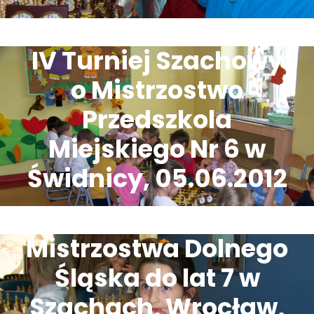
IV Turniej Szachowy
o Mistrzostwo
Przedszkola
Miejskiego Nr 6 w
Świdnicy, 05.06.2012
Mistrzostwa Dolnego
Śląska do lat 7 w
Szachach, Wrocław,