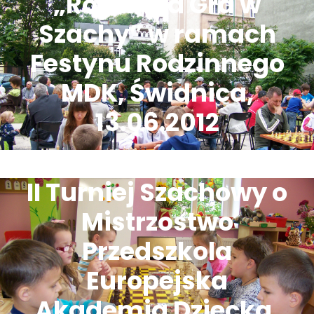
„Rodzinna Gra w
Szachy” w ramach
Festynu Rodzinnego
MDK, Świdnica,
13.06.2012
II Turniej Szachowy o
Mistrzostwo
Przedszkola
Europejska
Akademia Dziecka,