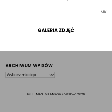
MK
GALERIA ZDJĘĆ
ARCHIWUM WPISÓW
Archiwum
wpisów
©
HETMAN-MK Marcin Korzekwa
2026