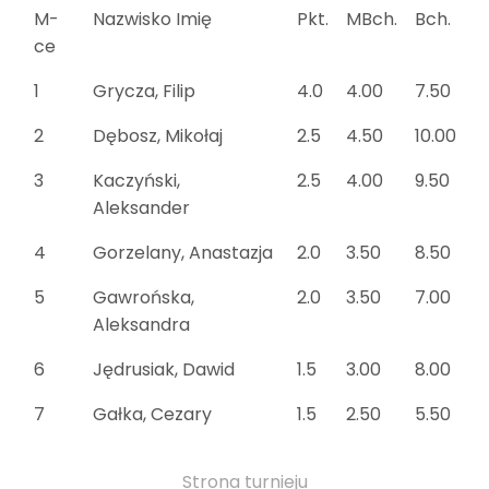
M-
Nazwisko Imię
Pkt.
MBch.
Bch.
ce
1
Grycza, Filip
4.0
4.00
7.50
2
Dębosz, Mikołaj
2.5
4.50
10.00
3
Kaczyński,
2.5
4.00
9.50
Aleksander
4
Gorzelany, Anastazja
2.0
3.50
8.50
5
Gawrońska,
2.0
3.50
7.00
Aleksandra
6
Jędrusiak, Dawid
1.5
3.00
8.00
7
Gałka, Cezary
1.5
2.50
5.50
Strona turnieju