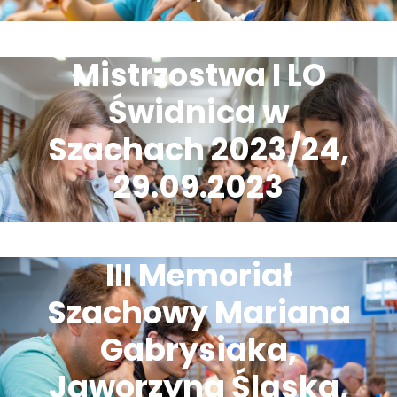
Mistrzostwa I LO
Świdnica w
Szachach 2023/24,
29.09.2023
III Memoriał
Szachowy Mariana
Gabrysiaka,
Jaworzyna Śląska,