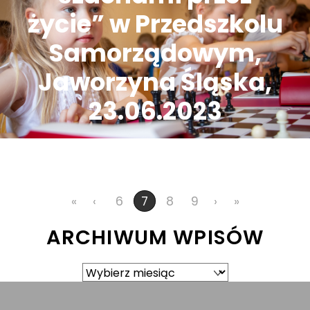
życie” w Przedszkolu
Samorządowym,
Jaworzyna Śląska,
23.06.2023
«
‹
6
8
9
›
»
7
ARCHIWUM WPISÓW
Archiwum
wpisów