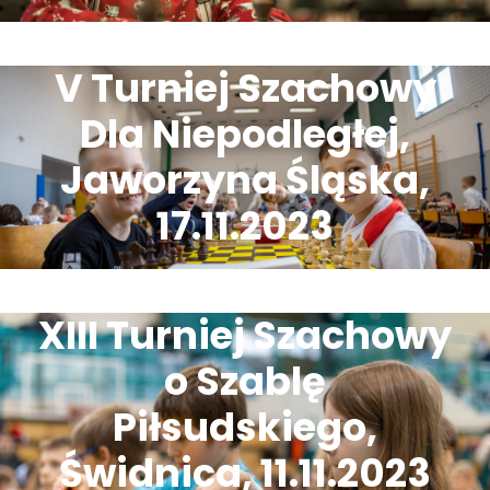
V Turniej Szachowy
Dla Niepodległej,
Jaworzyna Śląska,
17.11.2023
XIII Turniej Szachowy
o Szablę
Piłsudskiego,
Świdnica, 11.11.2023