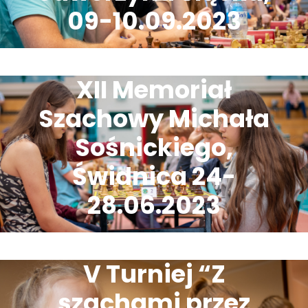
09-10.09.2023
XII Memoriał
Szachowy Michała
Sośnickiego,
Świdnica 24-
28.06.2023
V Turniej “Z
szachami przez