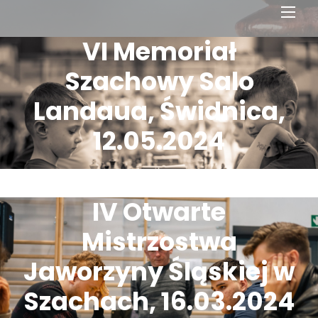
Men
VI Memoriał
Szachowy Salo
Landaua, Świdnica,
12.05.2024
IV Otwarte
Mistrzostwa
Jaworzyny Śląskiej w
Szachach, 16.03.2024