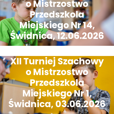
o Mistrzostwo
Przedszkola
Miejskiego Nr 14,
Świdnica, 12.06.2026
XII Turniej Szachowy
o Mistrzostwo
Przedszkola
Miejskiego Nr 1,
Świdnica, 03.06.2026