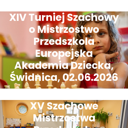
XIV Turniej Szachowy
o Mistrzostwo
Przedszkola
Europejska
Akademia Dziecka,
Świdnica, 02.06.2026
XV Szachowe
Mistrzostwa