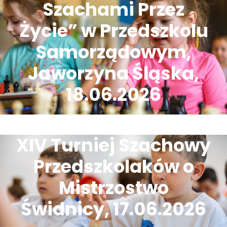
Szachami Przez
Życie” w Przedszkolu
Samorządowym,
Jaworzyna Śląska,
18.06.2026
XIV Turniej Szachowy
Przedszkolaków o
Mistrzostwo
Świdnicy, 17.06.2026