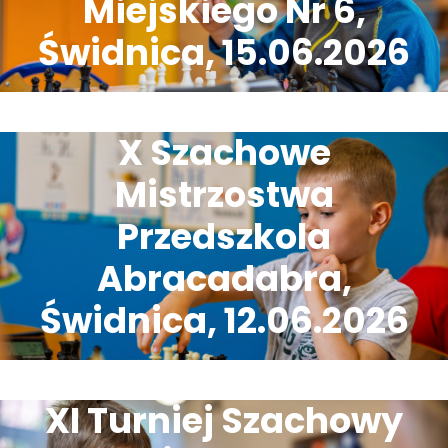
Miejskiego Nr 6,
Świdnica, 15.06.2026
X Szachowe
Mistrzostwa
Przedszkola
Abracadabra,
Świdnica, 12.06.2026
XI Turniej Szachowy