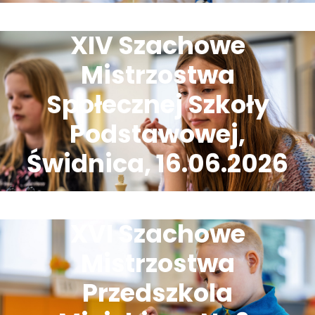
XIV Szachowe
Mistrzostwa
Społecznej Szkoły
Podstawowej,
Świdnica, 16.06.2026
XVI Szachowe
Mistrzostwa
Przedszkola