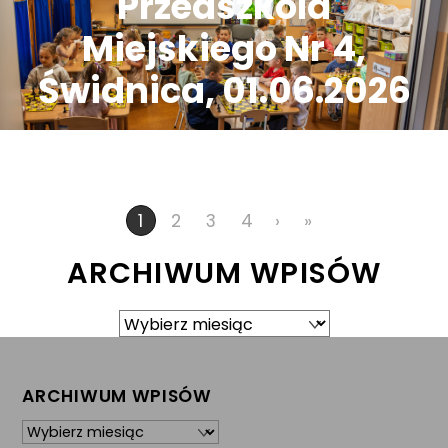
Przedszkola
Miejskiego Nr 4,
Świdnica, 01.06.2026
2
3
4
›
»
1
ARCHIWUM WPISÓW
Archiwum
wpisów
ARCHIWUM WPISÓW
Archiwum