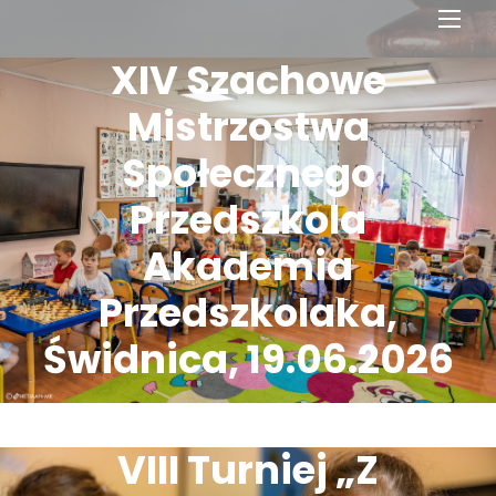
Men
XIV Szachowe
Mistrzostwa
Społecznego
Przedszkola
Akademia
Przedszkolaka,
Świdnica, 19.06.2026
VIII Turniej „Z