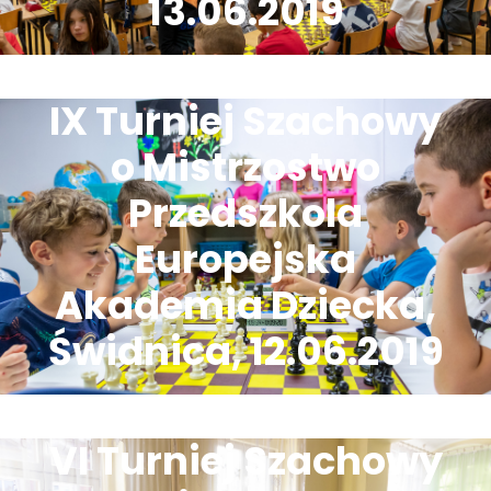
13.06.2019
IX Turniej Szachowy
o Mistrzostwo
Przedszkola
Europejska
Akademia Dziecka,
Świdnica, 12.06.2019
VI Turniej Szachowy