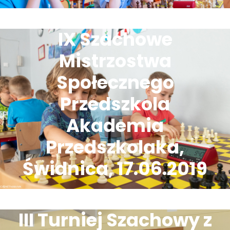
IX Szachowe
Mistrzostwa
Społecznego
Przedszkola
Akademia
Przedszkolaka,
Świdnica, 17.06.2019
III Turniej Szachowy z