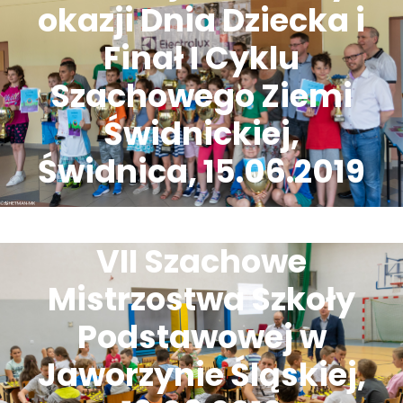
okazji Dnia Dziecka i
Finał I Cyklu
Szachowego Ziemi
Świdnickiej,
Świdnica, 15.06.2019
VII Szachowe
Mistrzostwa Szkoły
Podstawowej w
Jaworzynie Śląskiej,