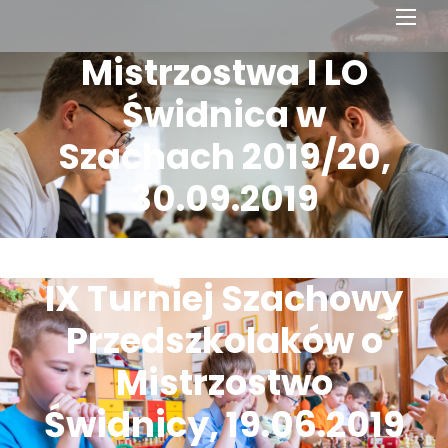
Men
Mistrzostwa I LO
Świdnica w
Szachach 2019/20,
30.09.2019
IX Turniej Szachowy
Przedszkolaków o
Mistrzostwo
Świdnicy, 19.06.2019