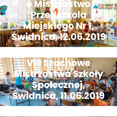
o Mistrzostwo
Przedszkola
Miejskiego Nr 1,
Świdnica, 12.06.2019
VIII Szachowe
Mistrzostwa Szkoły
Społecznej,
Świdnica, 11.06.2019