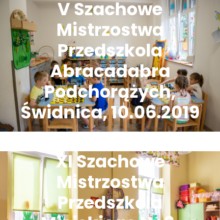
V Szachowe
Mistrzostwa
Przedszkola
Abracadabra
Podchorążych,
Świdnica, 10.06.2019
XI Szachowe
Mistrzostwa
Przedszkola