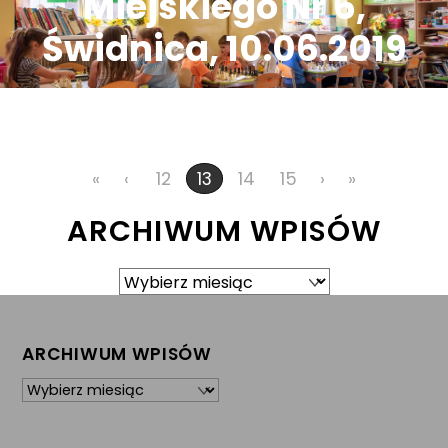
Miejskiego Nr 6,
Świdnica, 10.06.2019
«
‹
12
14
15
›
»
13
ARCHIWUM WPISÓW
Archiwum
wpisów
ARCHIWUM WPISÓW
Archiwum
wpisów