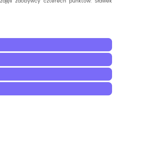
zajęli zdobywcy czterech punktów: Sławek