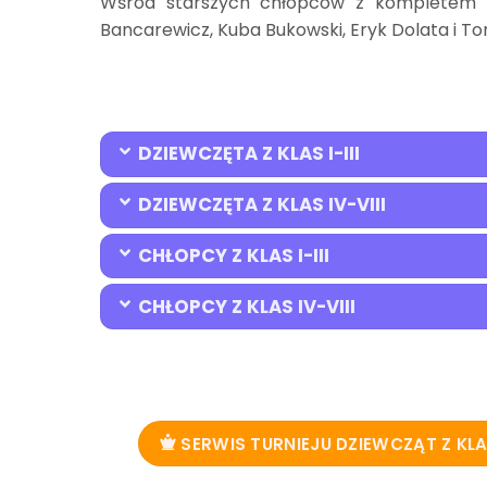
Wśród starszych chłopców z kompletem pu
Bancarewicz, Kuba Bukowski, Eryk Dolata i T
DZIEWCZĘTA Z KLAS I-III
DZIEWCZĘTA Z KLAS IV-VIII
CHŁOPCY Z KLAS I-III
CHŁOPCY Z KLAS IV-VIII
SERWIS TURNIEJU DZIEWCZĄT Z KLAS 