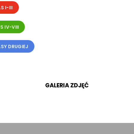
I-III
 IV-VIII
SY DRUGIEJ
GALERIA ZDJĘĆ