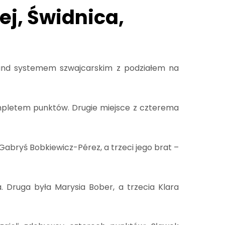
j, Świdnica,
 rund systemem szwajcarskim z podziałem na
ompletem punktów. Drugie miejsce z czterema
abryś Bobkiewicz-Pérez, a trzeci jego brat –
. Druga była Marysia Bober, a trzecia Klara