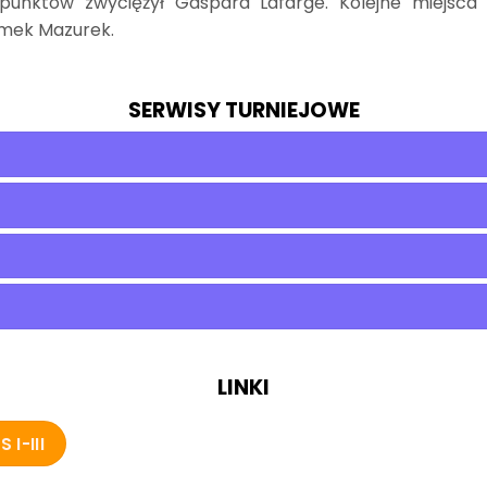
nktów zwyciężył Gaspard Lafarge. Kolejne miejsca 
omek Mazurek.
SERWISY TURNIEJOWE
LINKI
I-III