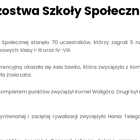
ostwa Szkoły Społeczne
 Społecznej stanęło 70 uczestników, którzy zagrali 5
ch: klasy I-III oraz IV-VIII.
encyjną okazała się Asia Sawko, która zwyciężyła z k
a Zosia Łata.
ompletem punktów zwyciężył Kornel Waligóra. Drugi był G
ównanej i zaciętej rywalizacji zwyciężyła Hania Telega