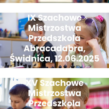
IX Szachowe
Mistrzostwa
Przedszkola
Abracadabra,
Świdnica, 12.06.2025
XV Szachowe
Mistrzostwa
Przedszkola