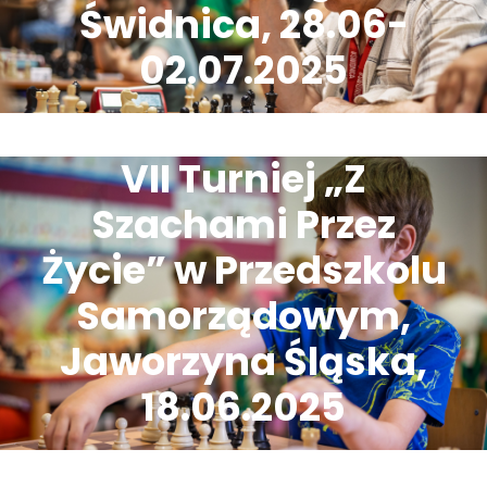
Świdnica, 28.06-
02.07.2025
VII Turniej „Z
Szachami Przez
Życie” w Przedszkolu
Samorządowym,
Jaworzyna Śląska,
18.06.2025