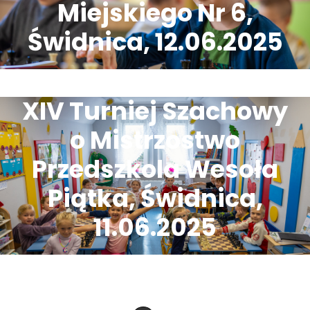
Miejskiego Nr 6,
Świdnica, 12.06.2025
XIV Turniej Szachowy
o Mistrzostwo
Przedszkola Wesoła
Piątka, Świdnica,
11.06.2025