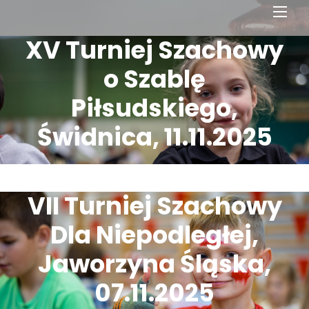
Men
XV Turniej Szachowy
o Szablę
Piłsudskiego,
Świdnica, 11.11.2025
VII Turniej Szachowy
Dla Niepodległej,
Jaworzyna Śląska,
07.11.2025