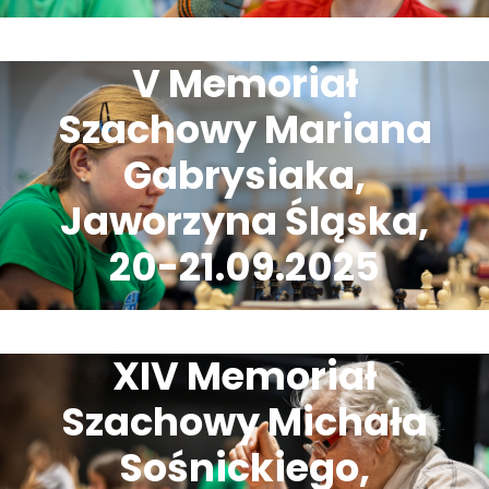
V Memoriał
Szachowy Mariana
Gabrysiaka,
Jaworzyna Śląska,
20-21.09.2025
XIV Memoriał
Szachowy Michała
Sośnickiego,