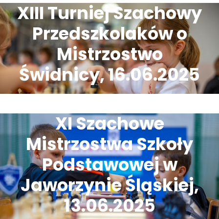
XIII Turniej Szachowy
Przedszkolaków o
Mistrzostwo
Świdnicy, 16.06.2025
XI Szachowe
Mistrzostwa Szkoły
Podstawowej w
Jaworzynie Śląskiej,
13.06.2025