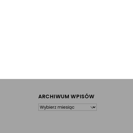
ARCHIWUM WPISÓW
Archiwum
wpisów