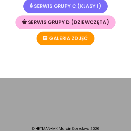
SERWIS GRUPY C (KLASY I)
SERWIS GRUPY D (DZIEWCZĘTA)
GALERIA ZDJĘĆ
©
HETMAN-MK Marcin Korzekwa
2026