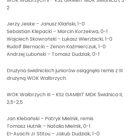
WOK Wałbrzych II – KSz GAMBIT MDK Świdnica I, 3-
2
Jerzy Jeske – Janusz Kilański, 1-0
Sebastian Klepacki – Marcin Korzekwa, 0-1
Wojciech Skowroński – Łukasz Wierzbicki, 1-0
Rudolf Biernacki – Zenon Kaźmierczuk, 1-0
Andrzej Luboński – Tomasz Dudziak, 0-1
Drużyna świdnickich juniorów osiągnęła remis z III
drużyną WOK Wałbrzych.
WOK Wałbrzych III – KSz GAMBIT MDK Świdnica II,
2,5-2,5
Jan Klebański – Patryk Mielnik, remis
Tomasz Hutnik – Natalia Mielnik, 0-1
El-Ayachi Jr Stitou – Jakub Dudziak, 1-0