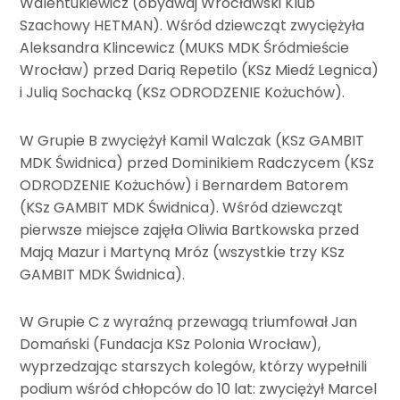
Walentukiewicz (obydwaj Wrocławski Klub
Szachowy HETMAN). Wśród dziewcząt zwyciężyła
Aleksandra Klincewicz (MUKS MDK Śródmieście
Wrocław) przed Darią Repetilo (KSz Miedź Legnica)
i Julią Sochacką (KSz ODRODZENIE Kożuchów).
W Grupie B zwyciężył Kamil Walczak (KSz GAMBIT
MDK Świdnica) przed Dominikiem Radczycem (KSz
ODRODZENIE Kożuchów) i Bernardem Batorem
(KSz GAMBIT MDK Świdnica). Wśród dziewcząt
pierwsze miejsce zajęła Oliwia Bartkowska przed
Mają Mazur i Martyną Mróz (wszystkie trzy KSz
GAMBIT MDK Świdnica).
W Grupie C z wyraźną przewagą triumfował Jan
Domański (Fundacja KSz Polonia Wrocław),
wyprzedzając starszych kolegów, którzy wypełnili
podium wśród chłopców do 10 lat: zwyciężył Marcel