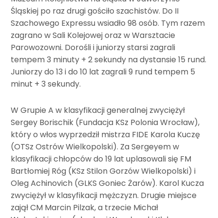
Śląskiej po raz drugi gościło szachistów. Do II
Szachowego Expressu wsiadło 98 osób. Tym razem
zagrano w Sali Kolejowej oraz w Warsztacie
Parowozowni. Dorośli i juniorzy starsi zagrali
tempem 3 minuty + 2 sekundy na dystansie 15 rund.
Juniorzy do 13 i do 10 lat zagrali 9 rund tempem 5
minut + 3 sekundy.
W Grupie A w klasyfikacji generalnej zwyciężył
Sergey Borischik (Fundacja KSz Polonia Wrocław),
który o włos wyprzedził mistrza FIDE Karola Kuczę
(OTSz Ostrów Wielkopolski). Za Sergeyem w
klasyfikacji chłopców do 19 lat uplasowali się FM
Bartłomiej Róg (KSz Stilon Gorzów Wielkopolski) i
Oleg Achinovich (GLKS Goniec Żarów). Karol Kucza
zwyciężył w klasyfikacji mężczyzn. Drugie miejsce
zajął CM Marcin Pilzak, a trzecie Michał