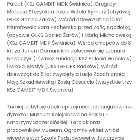
Palcat (KSz GAMBIT MDK Świdnica). Drugi był
Mateusz Stężycki, a trzeci Witold Rymarz (obydwaj
GLKS Goniec Żarów). Wśród dziewcząt do 10 lat
triumfowała Sara Pęcherska przed Zofią Kądziołką
(obydwie GLKS Goniec Żarów) i Marią Michałowską
(KSz GAMBIT MDK Świdnica). Wśród chłopców do 8
lat za Janem Domańskim uplasowali się Leonard
Nowaczyk (również Fundacja KSz Polonia Wrocław)
i Mikołaj Masłyk (UKS GIECEK Radków). Wśród
dziewcząt do 8 lat zwyciężyła Łucja Zboch przed
Mają Szkudniewską i Zosią Casuccio (wszystkie trzy
KSz GAMBIT MDK Świdnica).
Turniej odbył się dzięki uprzejmości i zaangażowaniu
dyrektor Muzeum Kolejnictwa na Śląsku –
Katarzyny Szczerbińskiej-Tercjak oraz
pracowników Muzeum. Ogromny wkład wniósł
wicedyrektor Szkoły Podstawowej w Jaworzynie