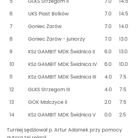
5
GLKS Strzegom II
7.0
14.5
6
UKS Piast Bolków
7.0
14.5
7
Goniec Żarów
7.0
14.0
8
Goniec Żarów - juniorzy
7.0
13.0
9
KSz GAMBIT MDK Świdnica II
6.0
13.0
10
KSz GAMBIT MDK Świdnica IV
6.0
10.0
11
KSz GAMBIT MDK Świdnica III
4.0
7.5
12
GLKS Strzegom III
4.0
7.5
13
GOK Malczyce II
2.0
7.5
14
KSz GAMBIT MDK Świdnica V
0.0
2.5
Turniej sędziował p. Artur Adamek przy pomocy
autora tej relacji.