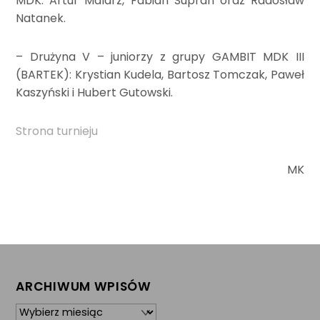
MDK: Artur Malarz, Fabian Supran oraz Radosław
Natanek.
– Drużyna V – juniorzy z grupy GAMBIT MDK III
(BARTEK): Krystian Kudela, Bartosz Tomczak, Paweł
Kaszyński i Hubert Gutowski.
Strona turnieju
MK
ARCHIWUM WPISÓW
Archiwum