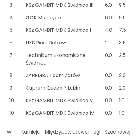
3
KSz GAMBIT MDK Świdnica III
6.0
9.5
4
GOK Malczyce
6.0
9.5
5
KSz GAMBIT MDK Świdnica I
4.0
7.5
6
UKS Piast Bolków
2.0
3.5
7
Technikum Ekonomiczne
0.0
2.5
Świdnica
8
ZAREMBA Team Żarów
0.0
2.0
9
Cuprum Queen 7 Lubin
0.0
2.0
10
KSz GAMBIT MDK Świdnica V
0.0
1.0
10
KSz GAMBIT MDK Świdnica IV
0.0
1.0
W I turnieju Międzypowiatowej Ligi Szachowej