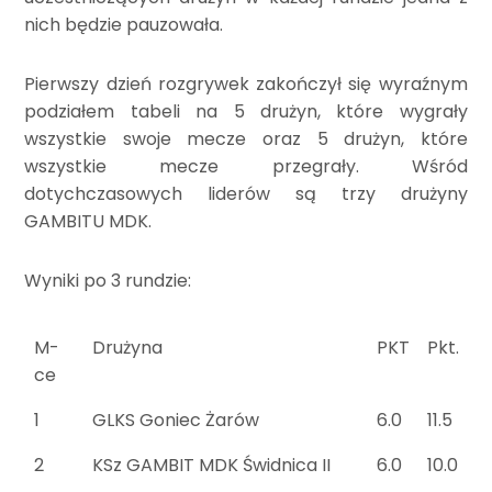
nich będzie pauzowała.
Pierwszy dzień rozgrywek zakończył się wyraźnym
podziałem tabeli na 5 drużyn, które wygrały
wszystkie swoje mecze oraz 5 drużyn, które
wszystkie mecze przegrały. Wśród
dotychczasowych liderów są trzy drużyny
GAMBITU MDK.
Wyniki po 3 rundzie:
M-
Drużyna
PKT
Pkt.
ce
1
GLKS Goniec Żarów
6.0
11.5
2
KSz GAMBIT MDK Świdnica II
6.0
10.0