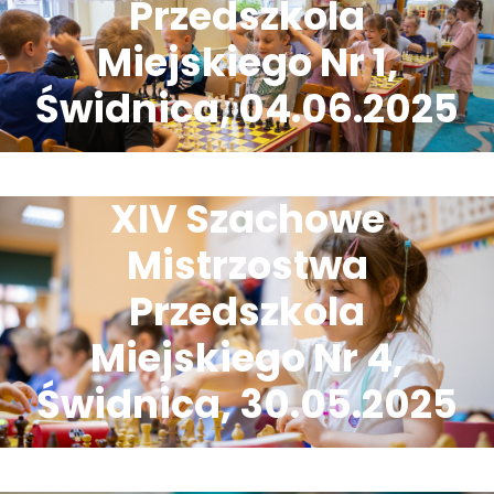
Przedszkola
Miejskiego Nr 1,
Świdnica, 04.06.2025
XIV Szachowe
Mistrzostwa
Przedszkola
Miejskiego Nr 4,
Świdnica, 30.05.2025