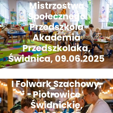
Mistrzostwa
Społecznego
Przedszkola
Akademia
Przedszkolaka,
Świdnica, 09.06.2025
I Folwark Szachowy,
Piotrowice
Świdnickie,