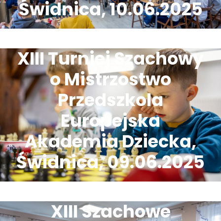
Świdnica, 10.06.2025
XIII Turniej Szachowy
o Mistrzostwo
Przedszkola
Europejska
Akademia Dziecka,
Świdnica, 09.06.2025
XIII Szachowe