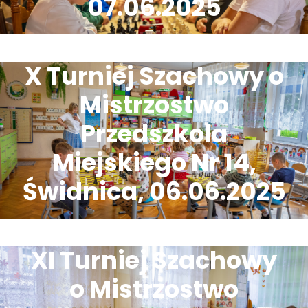
07.06.2025
X Turniej Szachowy o
Mistrzostwo
Przedszkola
Miejskiego Nr 14,
Świdnica, 06.06.2025
XI Turniej Szachowy
o Mistrzostwo