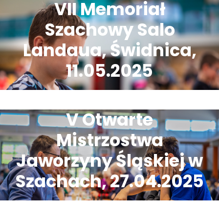
VII Memoriał
Szachowy Salo
Landaua, Świdnica,
11.05.2025
V Otwarte
Mistrzostwa
Jaworzyny Śląskiej w
Szachach, 27.04.2025