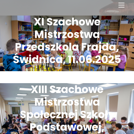
Men
XI Szachowe
Mistrzostwa
Przedszkola Frajda,
Świdnica, 11.06.2025
XIII Szachowe
Mistrzostwa
Społecznej Szkoły
Podstawowej,