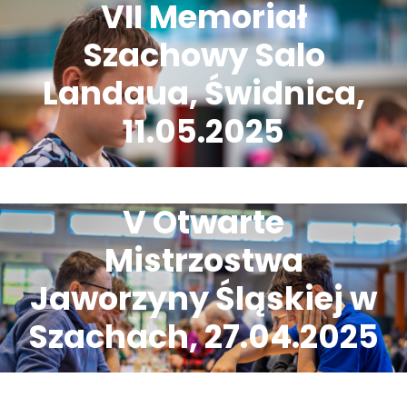
VII Memoriał
Szachowy Salo
Landaua, Świdnica,
11.05.2025
V Otwarte
Mistrzostwa
Jaworzyny Śląskiej w
Szachach, 27.04.2025