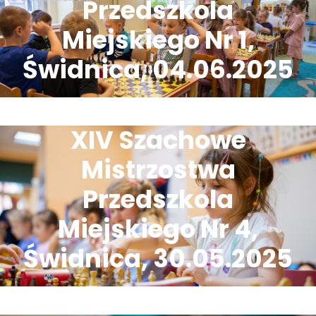
Przedszkola
Miejskiego Nr 1,
Świdnica, 04.06.2025
XIV Szachowe
Mistrzostwa
Przedszkola
Miejskiego Nr 4,
Świdnica, 30.05.2025