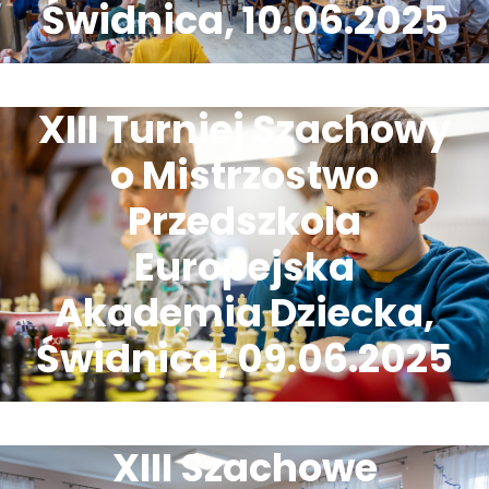
Świdnica, 10.06.2025
XIII Turniej Szachowy
o Mistrzostwo
Przedszkola
Europejska
Akademia Dziecka,
Świdnica, 09.06.2025
XIII Szachowe