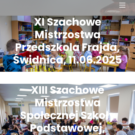
Men
XI Szachowe
Mistrzostwa
Przedszkola Frajda,
Świdnica, 11.06.2025
XIII Szachowe
Mistrzostwa
Społecznej Szkoły
Podstawowej,