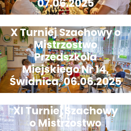
07.06.2025
X Turniej Szachowy o
Mistrzostwo
Przedszkola
Miejskiego Nr 14,
Świdnica, 06.06.2025
XI Turniej Szachowy
o Mistrzostwo