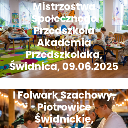
Mistrzostwa
Społecznego
Przedszkola
Akademia
Przedszkolaka,
Świdnica, 09.06.2025
I Folwark Szachowy,
Piotrowice
Świdnickie,