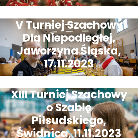
V Turniej Szachowy
Dla Niepodległej,
Jaworzyna Śląska,
17.11.2023
XIII Turniej Szachowy
o Szablę
Piłsudskiego,
Świdnica, 11.11.2023