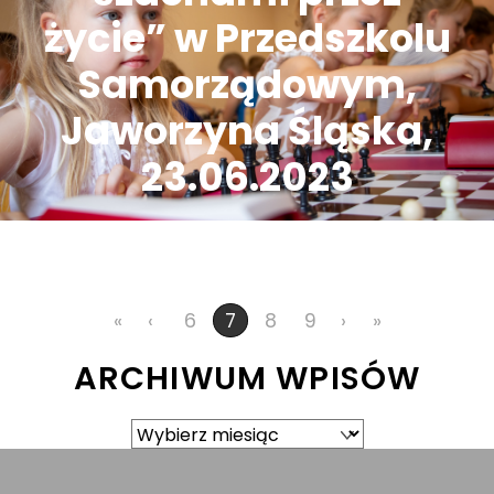
życie” w Przedszkolu
Samorządowym,
Jaworzyna Śląska,
23.06.2023
«
‹
6
8
9
›
»
7
ARCHIWUM WPISÓW
Archiwum
wpisów