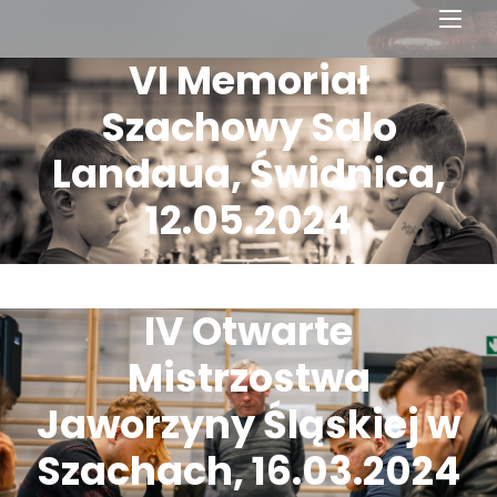
Men
VI Memoriał
Szachowy Salo
Landaua, Świdnica,
12.05.2024
IV Otwarte
Mistrzostwa
Jaworzyny Śląskiej w
Szachach, 16.03.2024