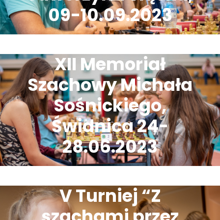
09-10.09.2023
XII Memoriał
Szachowy Michała
Sośnickiego,
Świdnica 24-
28.06.2023
V Turniej “Z
szachami przez