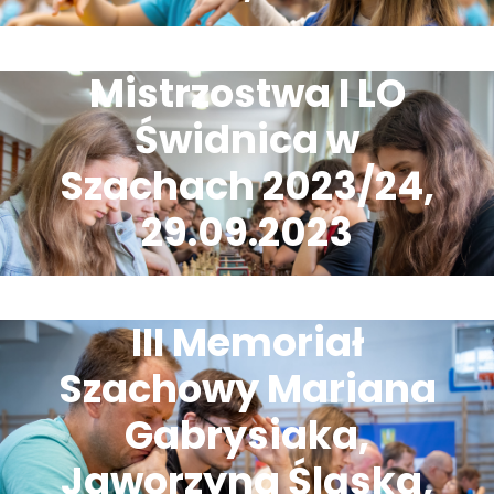
Mistrzostwa I LO
Świdnica w
Szachach 2023/24,
29.09.2023
III Memoriał
Szachowy Mariana
Gabrysiaka,
Jaworzyna Śląska,